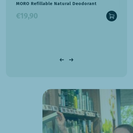
MORO Refillable Natural Deodorant
€19,90
Ray 
€2