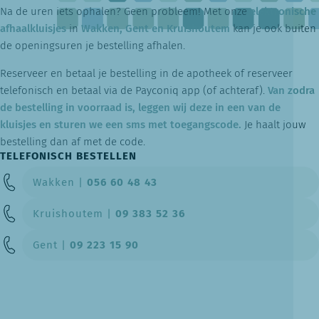
Na de uren iets ophalen? Geen probleem! Met onze
elektronische
afhaalkluisjes
in
Wakken,
Gent en Kruishoutem
kan je ook buiten
de openingsuren je bestelling afhalen.
Reserveer en betaal je bestelling in de apotheek of reserveer
telefonisch en betaal via de Payconiq app (of achteraf).
Van zodra
de bestelling in voorraad is, leggen wij deze in een van de
kluisjes en sturen we een sms met toegangscode.
Je haalt jouw
bestelling dan af met de code.
TELEFONISCH BESTELLEN
Wakken |
056 60 48 43
Kruishoutem |
09 383 52 36
Gent |
09 223 15 90