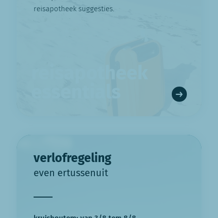
reisapotheek suggesties.
reisapotheek
essentials
verlofregeling
even ertussenuit
kruishoutem: van 3/8 tem 8/8